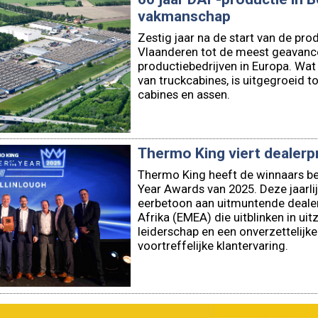
Vlaanderen tot de meest geavanc
productiebedrijven in Europa. Wa
van truckcabines, is uitgegroeid t
cabines en assen.
Thermo King viert dealerp
Thermo King heeft de winnaars b
Year Awards van 2025. Deze jaarl
eerbetoon aan uitmuntende dealer
Afrika (EMEA) die uitblinken in uit
leiderschap en een onverzettelijke
voortreffelijke klantervaring.