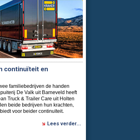
 continuïteit en
twee familiebedrijven de handen
uiterij De Valk uit Barneveld heeft
n Truck & Trailer Care uit Holten
en beide bedrijven hun krachten,
iedt voor beider continuïteit.
Lees verder...
an Zandwijk Groep over
eeft Marcel van Zandwijk –