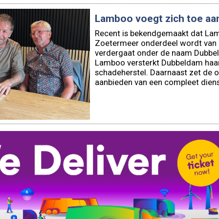
andse Arbeidsinspectie legt Haags tran
Zoetermeer onderdeel wordt van 
verdergaat onder de naam Dubbe
Lamboo versterkt Dubbeldam haar 
schadeherstel. Daarnaast zet de o
aanbieden van een compleet diens