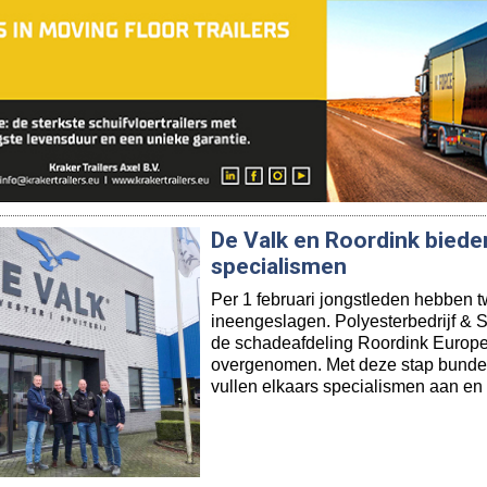
De Valk en Roordink bieden
specialismen
Per 1 februari jongstleden hebben 
ineengeslagen. Polyesterbedrijf & Sp
de schadeafdeling Roordink Europea
overgenomen. Met deze stap bundel
vullen elkaars specialismen aan en b
Hendrik Wijkstra neemt V
Naar thans bekend is geworden, h