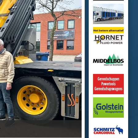
 Gilze
aar
an Dubbeldam Groep
o
oo Repair & Carrosserie in