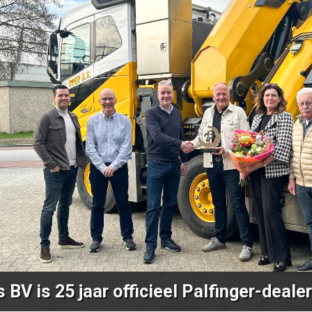
oenewegen bundelt haar activiteiten in
 Bedrijfswagens MAN Dealer van het J
we Farizon-dealer voor Noord-Holland
 BV is 25 jaar officieel Palfinger-dealer
Lamboo voegt zich toe a
Techniek Baarlo wordt Dubbeldam Baarl
Recent is bekendgemaakt dat Lamb