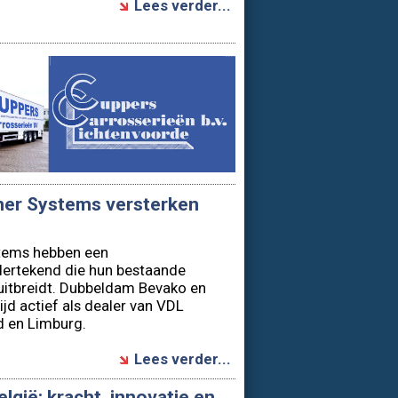
ner Systems versterken
tems hebben een
rtekend die hun bestaande
 uitbreidt. Dubbeldam Bevako en
ijd actief als dealer van VDL
d en Limburg.
Lees verder...
lgië: kracht, innovatie en
oductie behoort DAF Trucks