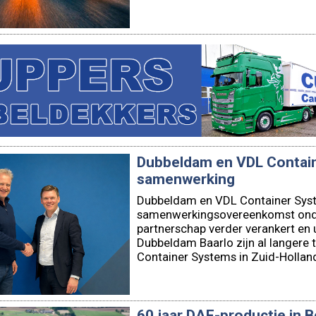
Dubbeldam en VDL Contai
samenwerking
Dubbeldam en VDL Container Sys
samenwerkingsovereenkomst onde
partnerschap verder verankert en
Dubbeldam Baarlo zijn al langere t
Container Systems in Zuid-Hollan
60 jaar DAF-productie in Be
vakmanschap
Zestig jaar na de start van de pr