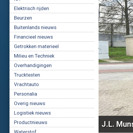
Elektrisch rijden
Beurzen
Buitenlands nieuws
Financieel nieuws
Getrokken materieel
Milieu en Techniek
Overhandigingen
Trucktesten
Vrachtauto
Personalia
Jumbo Gr
Overig nieuws
Roordink
Logistiek nieuws
BTS nieu
Productnieuws
J.L. Muns
Terberg 
Waterstof