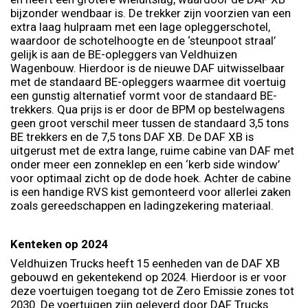
bijzonder wendbaar is. De trekker zijn voorzien van een
extra laag hulpraam met een lage opleggerschotel,
waardoor de schotelhoogte en de ‘steunpoot straal’
gelijk is aan de BE-opleggers van Veldhuizen
Wagenbouw. Hierdoor is de nieuwe DAF uitwisselbaar
met de standaard BE-opleggers waarmee dit voertuig
een gunstig alternatief vormt voor de standaard BE-
trekkers. Qua prijs is er door de BPM op bestelwagens
geen groot verschil meer tussen de standaard 3,5 tons
BE trekkers en de 7,5 tons DAF XB. De DAF XB is
uitgerust met de extra lange, ruime cabine van DAF met
onder meer een zonneklep en een ‘kerb side window’
voor optimaal zicht op de dode hoek. Achter de cabine
is een handige RVS kist gemonteerd voor allerlei zaken
zoals gereedschappen en ladingzekering materiaal.
Kenteken op 2024
Veldhuizen Trucks heeft 15 eenheden van de DAF XB
gebouwd en gekentekend op 2024. Hierdoor is er voor
deze voertuigen toegang tot de Zero Emissie zones tot
2030. De voertuigen zijn geleverd door DAF Trucks