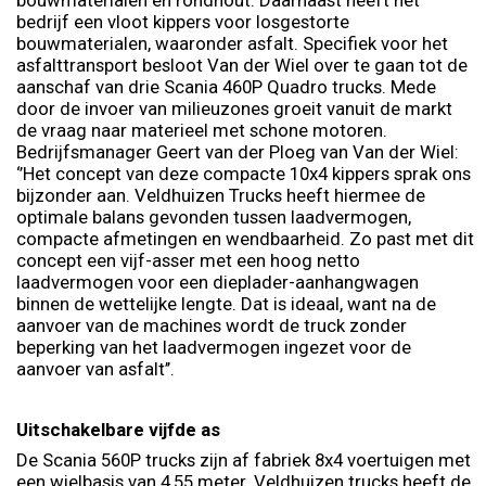
bouwmaterialen en rondhout. Daarnaast heeft het
bedrijf een vloot kippers voor losgestorte
bouwmaterialen, waaronder asfalt. Specifiek voor het
asfalttransport besloot Van der Wiel over te gaan tot de
aanschaf van drie Scania 460P Quadro trucks. Mede
door de invoer van milieuzones groeit vanuit de markt
de vraag naar materieel met schone motoren.
Bedrijfsmanager Geert van der Ploeg van Van der Wiel:
‘’Het concept van deze compacte 10x4 kippers sprak ons
bijzonder aan. Veldhuizen Trucks heeft hiermee de
optimale balans gevonden tussen laadvermogen,
compacte afmetingen en wendbaarheid. Zo past met dit
concept een vijf-asser met een hoog netto
laadvermogen voor een dieplader-aanhangwagen
binnen de wettelijke lengte. Dat is ideaal, want na de
aanvoer van de machines wordt de truck zonder
beperking van het laadvermogen ingezet voor de
aanvoer van asfalt’’.
Uitschakelbare vijfde as
De Scania 560P trucks zijn af fabriek 8x4 voertuigen met
een wielbasis van 4,55 meter. Veldhuizen trucks heeft de