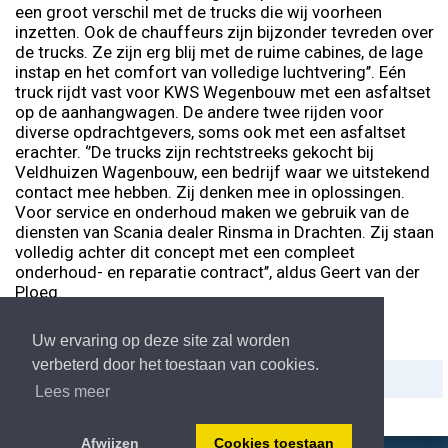
een groot verschil met de trucks die wij voorheen
inzetten. Ook de chauffeurs zijn bijzonder tevreden over
de trucks. Ze zijn erg blij met de ruime cabines, de lage
instap en het comfort van volledige luchtvering’’. Eén
truck rijdt vast voor KWS Wegenbouw met een asfaltset
op de aanhangwagen. De andere twee rijden voor
diverse opdrachtgevers, soms ook met een asfaltset
erachter. ‘’De trucks zijn rechtstreeks gekocht bij
Veldhuizen Wagenbouw, een bedrijf waar we uitstekend
contact mee hebben. Zij denken mee in oplossingen.
Voor service en onderhoud maken we gebruik van de
diensten van Scania dealer Rinsma in Drachten. Zij staan
volledig achter dit concept met een compleet
onderhoud- en reparatie contract’’, aldus Geert van der
Ploeg.
Uw ervaring op deze site zal worden
verbeterd door het toestaan van cookies.
Delen:
Afdrukken
Lees meer
Afwijzen
Cookies toestaan