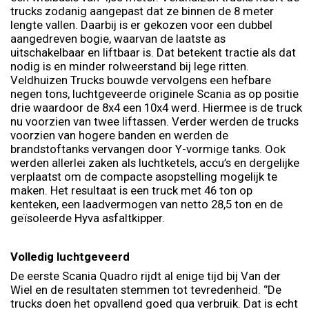
trucks zodanig aangepast dat ze binnen de 8 meter
lengte vallen. Daarbij is er gekozen voor een dubbel
aangedreven bogie, waarvan de laatste as
uitschakelbaar en liftbaar is. Dat betekent tractie als dat
nodig is en minder rolweerstand bij lege ritten.
Veldhuizen Trucks bouwde vervolgens een hefbare
negen tons, luchtgeveerde originele Scania as op positie
drie waardoor de 8x4 een 10x4 werd. Hiermee is de truck
nu voorzien van twee liftassen. Verder werden de trucks
voorzien van hogere banden en werden de
brandstoftanks vervangen door Y-vormige tanks. Ook
werden allerlei zaken als luchtketels, accu’s en dergelijke
verplaatst om de compacte asopstelling mogelijk te
maken. Het resultaat is een truck met 46 ton op
kenteken, een laadvermogen van netto 28,5 ton en de
geïsoleerde Hyva asfaltkipper.
Volledig luchtgeveerd
De eerste Scania Quadro rijdt al enige tijd bij Van der
Wiel en de resultaten stemmen tot tevredenheid. ‘’De
trucks doen het opvallend goed qua verbruik. Dat is echt