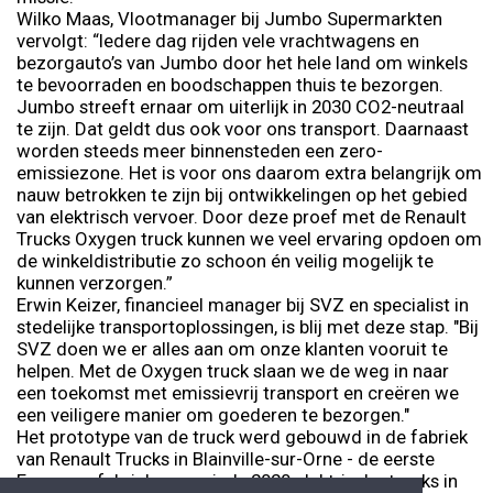
Wilko Maas, Vlootmanager bij Jumbo Supermarkten
vervolgt: “Iedere dag rijden vele vrachtwagens en
bezorgauto’s van Jumbo door het hele land om winkels
te bevoorraden en boodschappen thuis te bezorgen.
Jumbo streeft ernaar om uiterlijk in 2030 CO2-neutraal
te zijn. Dat geldt dus ook voor ons transport. Daarnaast
worden steeds meer binnensteden een zero-
emissiezone. Het is voor ons daarom extra belangrijk om
nauw betrokken te zijn bij ontwikkelingen op het gebied
van elektrisch vervoer. Door deze proef met de Renault
Trucks Oxygen truck kunnen we veel ervaring opdoen om
de winkeldistributie zo schoon én veilig mogelijk te
kunnen verzorgen.”
Erwin Keizer, financieel manager bij SVZ en specialist in
stedelijke transportoplossingen, is blij met deze stap. "Bij
SVZ doen we er alles aan om onze klanten vooruit te
helpen. Met de Oxygen truck slaan we de weg in naar
een toekomst met emissievrij transport en creëren we
een veiligere manier om goederen te bezorgen."
Het prototype van de truck werd gebouwd in de fabriek
van Renault Trucks in Blainville-sur-Orne - de eerste
Europese fabriek waar sinds 2020 elektrische trucks in