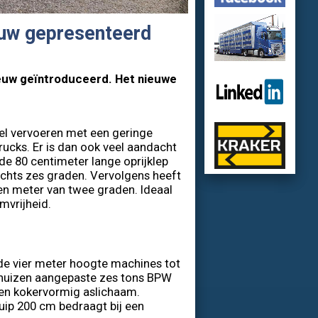
uw gepresenteerd
euw geïntroduceerd. Het nieuwe
eel vervoeren met een geringe
rucks. Er is dan ook veel aandacht
de 80 centimeter lange oprijklep
lechts zes graden. Vervolgens heeft
een meter van twee graden. Ideaal
mvrijheid.
 de vier meter hoogte machines tot
huizen aangepaste zes tons BPW
een kokervormig aslichaam.
uip 200 cm bedraagt bij een