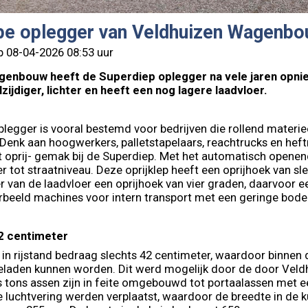
pe oplegger van Veldhuizen Wagenbo
p 08-04-2026 08:53 uur
genbouw heeft de Superdiep oplegger na vele jaren opni
zijdiger, lichter en heeft een nog lagere laadvloer.
legger is vooral bestemd voor bedrijven die rollend materi
Denk aan hoogwerkers, palletstapelaars, reachtrucks en heft
 oprij- gemak bij de Superdiep. Met het automatisch openen
r tot straatniveau. Deze oprijklep heeft een oprijhoek van s
r van de laadvloer een oprijhoek van vier graden, daarvoor 
rbeeld machines voor intern transport met een geringe bode
2 centimeter
in rijstand bedraag slechts 42 centimeter, waardoor binnen
laden kunnen worden. Dit werd mogelijk door de door Veld
s tons assen zijn in feite omgebouwd tot portaalassen met 
luchtvering werden verplaatst, waardoor de breedte in de k