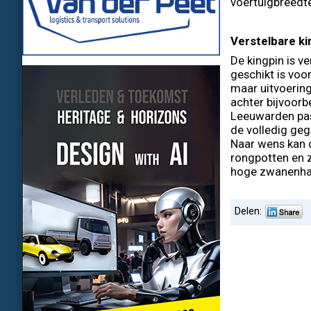
voertuigbreedte
Verstelbare ki
De kingpin is v
geschikt is voo
maar uitvoering
achter bijvoorb
Leeuwarden pas
de volledig geg
Naar wens kan d
rongpotten en 
hoge zwanenhals
Delen: