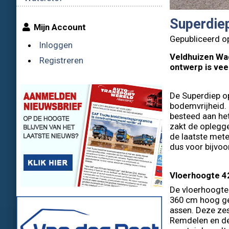
Superdie
Mijn Account
Gepubliceerd o
Inloggen
Veldhuizen Wa
Registreren
ontwerp is veel
De Superdiep op
bodemvrijheid. 
besteed aan het
zakt de oplegge
de laatste mete
dus voor bijvoo
Vloerhoogte 4
De vloerhoogte 
360 cm hoog ge
assen. Deze ze
Remdelen en de 