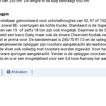
 van 255 cm. De lengte in de kuip bedraagt 650 cm.
ngpin
erstelbaar gemonteerd voor schotelhoogtes van 92, 97 of 1
r zowel BE- voertuigen als lichte trucks. Standaard is de Sup
en van 15- of zelfs 18 ton zijn ook mogelijk. Daarmee is de 
eeld een Iveco Daily, maar ook de stoere Chevrolet Kodiak v
t er prima voor. De bandenmaat is 245/70 R17,5 en de opleg
alvaniseerde oplegger zijn roosters aangebracht als laadvl
e vloer ook volledig met roosters worden ingevuld. Voor het 
zware sjorogen aangebracht. Verder is de oplegger voorzien
 en is er een mogelijkheid voor een 5,4 tons Ramsey lier aa
Afdrukken