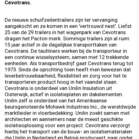
Cevotrans.
De nieuwe schuifzeilentrailers zijn ter vervanging
aangekocht en ze komen in een 'vertrouwd nest'. Liefst
25 van de 29 trailers in het wagenpark van Cevotrans
dragen het Pacton merk. Sommige trailers zijn al ruim
15 jaar actief in de dagelijkse transporttaken van
Cevotrans. De tautliners werken bij de transporteur in
een continue wisselsysteem, samen met 12 trekkende
eenheden. Als transportbedrijf gaat Cevotrans terug tot
1973. Sinds de oprichting toen heeft men bewezen dat
leverbetrouwbaarheid, flexibiliteit en zorg voor het te
transporteren product hoog in het vaandel staan.
Cevotrans is onderdeel van Unilin Insulation uit
Oisterwijk, actief in isolatieplaten en dakelementen.
Unilin zelf is onderdeel van het Amerikaanse
beursgenoteerde Mohawk Industries Inc., de wereldwijde
marktleider in vloerbedekking. Unilin zoekt samen met
architecten en aannemers naar de meest geschikte
isolatieoplossing voor een project. Cevotrans verzorgt
hierbij het transport van de bouw- en isolatiematerialen
die Unilin in Nederland en België produceert, naar onder