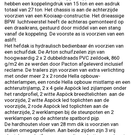
hebben een koppelingdruk van 15 ton en een asdruk
totaal van 27 ton. Het chassis is aan de achterzijde
voorzien van een Kooiaap-constructie. Het drieassige
BPW luchtveerstel heeft de achteras gemonteerd op
een draaikrans, gestuurd door middel van een stang
vanaf de koppeling. De voorste as is voorzien van een
aslift.
Het hefdak is hydraulisch bedienbaar én voorzien van
een schuifdak. De Arton schuifzeilen zijn van
hoogwaardig 2 x 2 dubbeldraads PVC zeildoek, 860
g/m2 én ze werden door Pacton afgeleverd inclusief
reclame. De trailers zijn voorzien van extra verlichting
met onder meer 2 x 2 ronde Hella opbouw-
achterlampen, een ronde Hella opbouw mistlamp en een
achteruitrijlamp, 2 x 4 gele Aspöck led zijlampen onder
het randprofiel, 2 witte Aspöck breedtelichten aan de
voorzijde, 2 witte Aspöck led toplichten aan de
voorzijde, 2 rode Aspöck led toplichten aan de
achterzijde, 2 werklampen bij de steunpoten en 2
werklampen op de achterste spatbord pijp.
De hardhouten vloer van 28 mm dik is voorzien van
stalen omegaprofielen. Aan beide zijden zijn 3 vrij