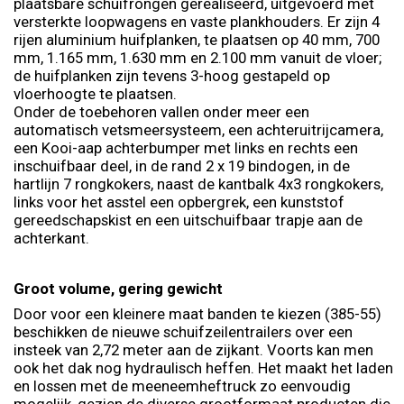
plaatsbare schuifrongen gerealiseerd, uitgevoerd met
versterkte loopwagens en vaste plankhouders. Er zijn 4
rijen aluminium huifplanken, te plaatsen op 40 mm, 700
mm, 1.165 mm, 1.630 mm en 2.100 mm vanuit de vloer;
de huifplanken zijn tevens 3-hoog gestapeld op
vloerhoogte te plaatsen.
Onder de toebehoren vallen onder meer een
automatisch vetsmeersysteem, een achteruitrijcamera,
een Kooi-aap achterbumper met links en rechts een
inschuifbaar deel, in de rand 2 x 19 bindogen, in de
hartlijn 7 rongkokers, naast de kantbalk 4x3 rongkokers,
links voor het asstel een opbergrek, een kunststof
gereedschapskist en een uitschuifbaar trapje aan de
achterkant.
Groot volume, gering gewicht
Door voor een kleinere maat banden te kiezen (385-55)
beschikken de nieuwe schuifzeilentrailers over een
insteek van 2,72 meter aan de zijkant. Voorts kan men
ook het dak nog hydraulisch heffen. Het maakt het laden
en lossen met de meeneemheftruck zo eenvoudig
mogelijk, gezien de diverse grootformaat producten die