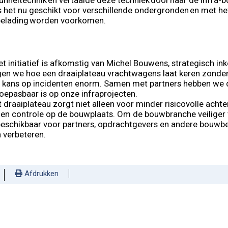
nneltechnik en vertaalde deze techniek door naar de infra-b
is het nu geschikt voor verschillende ondergronden en met 
belading worden voorkomen.
et initiatief is afkomstig van Michel Bouwens, strategisch ink
n we hoe een draaiplateau vrachtwagens laat keren zonder d
de kans op incidenten enorm. Samen met partners hebben we 
oepasbaar is op onze infraprojecten.
t draaiplateau zorgt niet alleen voor minder risicovolle acht
 en controle op de bouwplaats. Om de bouwbranche veiliger 
eschikbaar voor partners, opdrachtgevers en andere bouwbed
n verbeteren.
Afdrukken