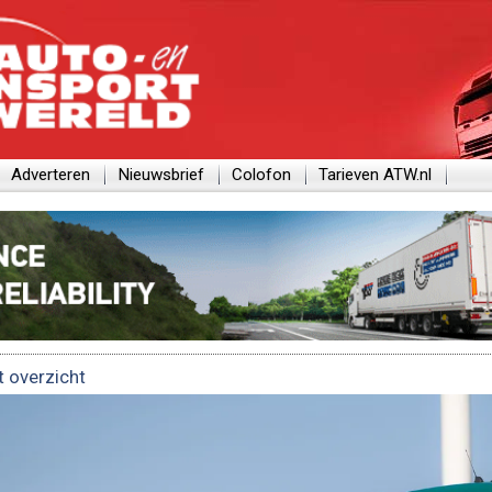
Adverteren
Nieuwsbrief
Colofon
Tarieven ATW.nl
t overzicht