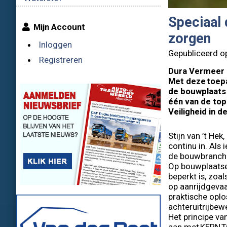
Speciaal 
Mijn Account
zorgen
Inloggen
Gepubliceerd o
Registreren
Dura Vermeer i
Met deze toepa
de bouwplaats 
één van de top
Veiligheid in 
Stijn van ’t Hek
continu in. Als
de bouwbranche
Op bouwplaatse
beperkt is, zoa
op aanrijdgevaar
praktische oplo
achteruitrijbew
Het principe v