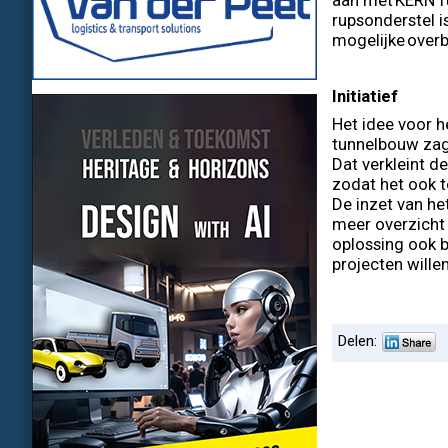
aan met KERN Tu
rupsonderstel 
mogelijke over
Initiatief
Het idee voor h
tunnelbouw zage
Dat verkleint 
zodat het ook t
De inzet van he
meer overzicht
oplossing ook b
projecten wille
Delen: