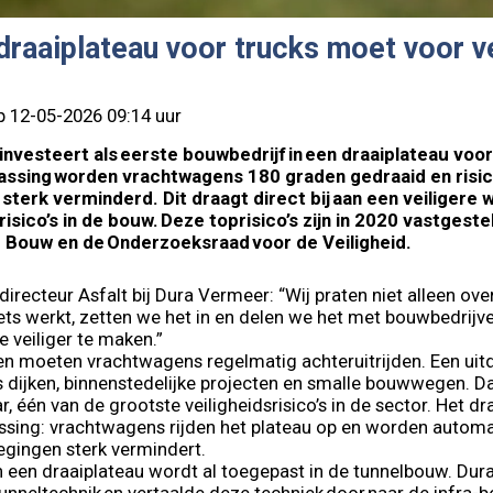
draaiplateau voor trucks moet voor v
p 12-05-2026 09:14 uur
nvesteert als eerste bouwbedrijf in een draaiplateau voo
ssing worden vrachtwagens 180 graden gedraaid en risic
sterk verminderd. Dit draagt direct bij aan een veiligere
risico’s in de bouw. Deze toprisico’s zijn in 2020 vastges
de Bouw en de Onderzoeksraad voor de Veiligheid.
, directeur Asfalt bij Dura Vermeer: “Wij praten niet alleen ove
 iets werkt, zetten we het in en delen we het met bouwbedrij
 veiliger te maken.”
n moeten vrachtwagens regelmatig achteruitrijden. Een uitd
ls dijken, binnenstedelijke projecten en smalle bouwwegen. D
, één van de grootste veiligheidsrisico’s in de sector. Het d
ssing: vrachtwagens rijden het plateau op en worden automat
egingen sterk vermindert.
an een draaiplateau wordt al toegepast in de tunnelbouw. D