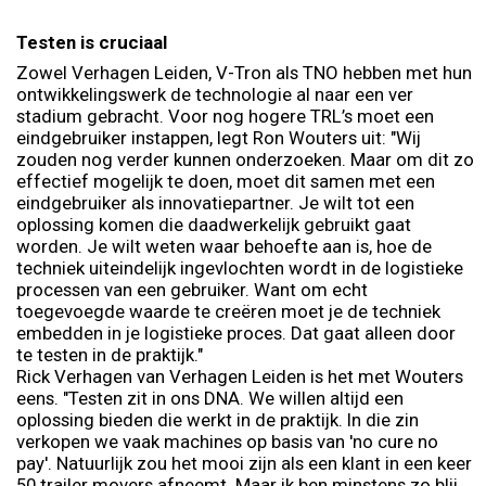
Testen is cruciaal
Zowel Verhagen Leiden, V-Tron als TNO hebben met hun
ontwikkelingswerk de technologie al naar een ver
stadium gebracht. Voor nog hogere TRL’s moet een
eindgebruiker instappen, legt Ron Wouters uit: "Wij
zouden nog verder kunnen onderzoeken. Maar om dit zo
effectief mogelijk te doen, moet dit samen met een
eindgebruiker als innovatiepartner. Je wilt tot een
oplossing komen die daadwerkelijk gebruikt gaat
worden. Je wilt weten waar behoefte aan is, hoe de
techniek uiteindelijk ingevlochten wordt in de logistieke
processen van een gebruiker. Want om echt
toegevoegde waarde te creëren moet je de techniek
embedden in je logistieke proces. Dat gaat alleen door
te testen in de praktijk."
Rick Verhagen van Verhagen Leiden is het met Wouters
eens. "Testen zit in ons DNA. We willen altijd een
oplossing bieden die werkt in de praktijk. In die zin
verkopen we vaak machines op basis van 'no cure no
pay'. Natuurlijk zou het mooi zijn als een klant in een keer
50 trailer movers afneemt. Maar ik ben minstens zo blij