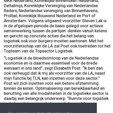
MKB Nederland, Koninklijke Binnenvaart Nederland,
Deltalinqs, Koninklijke Vereniging van Nederlandse
Reders, Nederlandse vereniging van Binnenhavens,
ProRail, Koninklijk Bouwend Nederland en Port of
Amsterdam. Volgens uitgaand voorzitter Steven Lak is
in de afgelopen periode de basis gelegd voor actieve
samenwerking tussen de partijen: denken vanuit ketens
en gericht op concrete acties die het belang van
logistiek ook voor burgers moeten aantonen. Met het
voorzitterschap van de LA zal Post ook toetreden tot het
Topteam van de Topsector Logistiek.
“Logistiek is de bloedsomloop van de Nederlandse
economie en is daarmee essentieel voor de brede
welvaart in ons land”, zegt Elisabeth Post. “Ik ben dan
ook verheugd dat ik mij als voorzitter van de LA, naast
mijn functie bij TLN, kan inzetten voor deze sector.”
Post wil zich inzetten voor een betere afstemming
binnen de keten. Optimalisering van bereikbaarheid en
benutting van alle modaliteiten in de logistieke sector is
daarbij een belangrijk onderwerp. “Ruimte voor logistiek
in de breedste zin van het woord, daar zal ik voor
pleiten.”