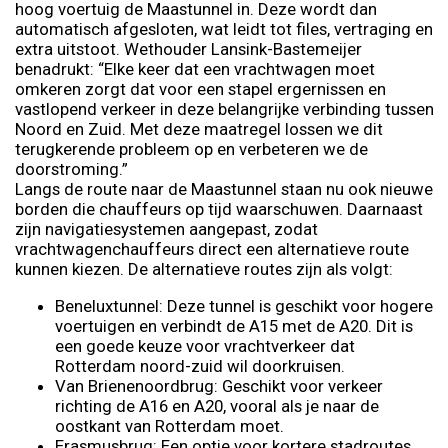
hoog voertuig de Maastunnel in. Deze wordt dan
automatisch afgesloten, wat leidt tot files, vertraging en
extra uitstoot. Wethouder Lansink-Bastemeijer
benadrukt: “Elke keer dat een vrachtwagen moet
omkeren zorgt dat voor een stapel ergernissen en
vastlopend verkeer in deze belangrijke verbinding tussen
Noord en Zuid. Met deze maatregel lossen we dit
terugkerende probleem op en verbeteren we de
doorstroming.”
Langs de route naar de Maastunnel staan nu ook nieuwe
borden die chauffeurs op tijd waarschuwen. Daarnaast
zijn navigatiesystemen aangepast, zodat
vrachtwagenchauffeurs direct een alternatieve route
kunnen kiezen. De alternatieve routes zijn als volgt:
Beneluxtunnel: Deze tunnel is geschikt voor hogere
voertuigen en verbindt de A15 met de A20. Dit is
een goede keuze voor vrachtverkeer dat
Rotterdam noord-zuid wil doorkruisen.
Van Brienenoordbrug: Geschikt voor verkeer
richting de A16 en A20, vooral als je naar de
oostkant van Rotterdam moet.
Erasmusbrug: Een optie voor kortere stadroutes,