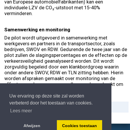
van Europese automobielfabrikanten) kan een
individuele LZV de CO₂-uitstoot met 15-40%
verminderen.
Samenwerking en monitoring
De pilot wordt uitgevoerd in samenwerking met
werkgevers en partners in de transportsector, zoals
bedrijven, SWOV en RDW. Gedurende de twee jaar van de
pilot zullen de slagingspercentages en de effecten op de
verkeersveiligheid geanalyseerd worden. Dit wordt
zorgvuldig begeleid door een klankbordgroep waarin
onder andere SWOV, RDW en TLN zitting hebben. Hierin
worden afspraken gemaakt over monitoring van de
effecten, en deze gegevens zullen worden gebruikt om
het ministerie te adviseren over het vervolg.
Uw ervaring op deze site zal worden
verbeterd door het toestaan van cookies.
Delen:
Afdrukken
Lees meer
Afwijzen
Cookies toestaan