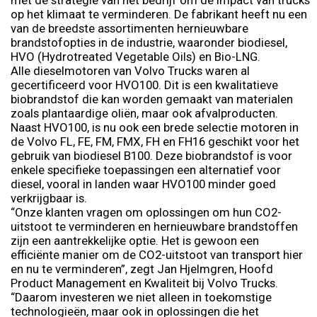
op het klimaat te verminderen. De fabrikant heeft nu een
van de breedste assortimenten hernieuwbare
brandstofopties in de industrie, waaronder biodiesel,
HVO (Hydrotreated Vegetable Oils) en Bio-LNG.
Alle dieselmotoren van Volvo Trucks waren al
gecertificeerd voor HVO100. Dit is een kwalitatieve
biobrandstof die kan worden gemaakt van materialen
zoals plantaardige oliën, maar ook afvalproducten.
Naast HVO100, is nu ook een brede selectie motoren in
de Volvo FL, FE, FM, FMX, FH en FH16 geschikt voor het
gebruik van biodiesel B100. Deze biobrandstof is voor
enkele specifieke toepassingen een alternatief voor
diesel, vooral in landen waar HVO100 minder goed
verkrijgbaar is.
“Onze klanten vragen om oplossingen om hun CO2-
uitstoot te verminderen en hernieuwbare brandstoffen
zijn een aantrekkelijke optie. Het is gewoon een
efficiënte manier om de CO2-uitstoot van transport hier
en nu te verminderen”, zegt Jan Hjelmgren, Hoofd
Product Management en Kwaliteit bij Volvo Trucks.
“Daarom investeren we niet alleen in toekomstige
technologieën, maar ook in oplossingen die het