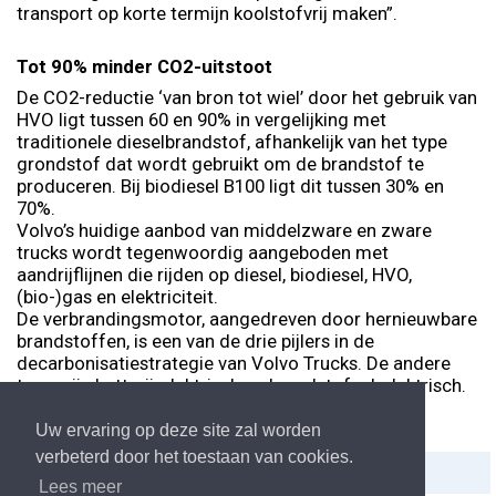
transport op korte termijn koolstofvrij maken”.
Tot 90% minder CO2-uitstoot
De CO2-reductie ‘van bron tot wiel’ door het gebruik van
HVO ligt tussen 60 en 90% in vergelijking met
traditionele dieselbrandstof, afhankelijk van het type
grondstof dat wordt gebruikt om de brandstof te
produceren. Bij biodiesel B100 ligt dit tussen 30% en
70%.
Volvo’s huidige aanbod van middelzware en zware
trucks wordt tegenwoordig aangeboden met
aandrijflijnen die rijden op diesel, biodiesel, HVO,
(bio-)gas en elektriciteit.
De verbrandingsmotor, aangedreven door hernieuwbare
brandstoffen, is een van de drie pijlers in de
decarbonisatiestrategie van Volvo Trucks. De andere
twee zijn batterij-elektrisch en brandstofcel-elektrisch.
Uw ervaring op deze site zal worden
verbeterd door het toestaan van cookies.
Delen:
Afdrukken
Lees meer