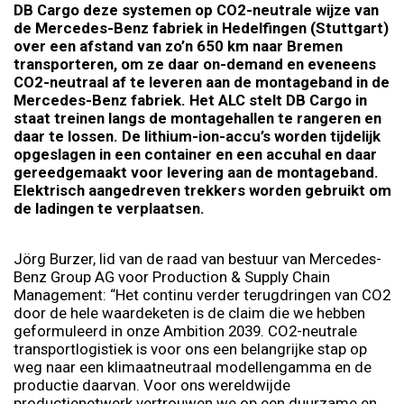
DB Cargo deze systemen op CO2-neutrale wijze van
de Mercedes-Benz fabriek in Hedelfingen (Stuttgart)
over een afstand van zo’n 650 km naar Bremen
transporteren, om ze daar on-demand en eveneens
CO2-neutraal af te leveren aan de montageband in de
Mercedes-Benz fabriek. Het ALC stelt DB Cargo in
staat treinen langs de montagehallen te rangeren en
daar te lossen. De lithium-ion-accu’s worden tijdelijk
opgeslagen in een container en een accuhal en daar
gereedgemaakt voor levering aan de montageband.
Elektrisch aangedreven trekkers worden gebruikt om
de ladingen te verplaatsen.
Jörg Burzer, lid van de raad van bestuur van Mercedes-
Benz Group AG voor Production & Supply Chain
Management: “Het continu verder terugdringen van CO2
door de hele waardeketen is de claim die we hebben
geformuleerd in onze Ambition 2039. CO2-neutrale
transportlogistiek is voor ons een belangrijke stap op
weg naar een klimaatneutraal modellengamma en de
productie daarvan. Voor ons wereldwijde
productienetwerk vertrouwen we op een duurzame en