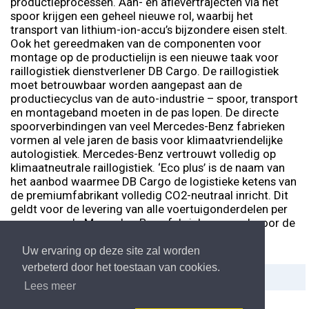
productieprocessen. Aan- en aflevertrajecten via het
spoor krijgen een geheel nieuwe rol, waarbij het
transport van lithium-ion-accu’s bijzondere eisen stelt.
Ook het gereedmaken van de componenten voor
montage op de productielijn is een nieuwe taak voor
raillogistiek dienstverlener DB Cargo. De raillogistiek
moet betrouwbaar worden aangepast aan de
productiecyclus van de auto-industrie – spoor, transport
en montageband moeten in de pas lopen. De directe
spoorverbindingen van veel Mercedes-Benz fabrieken
vormen al vele jaren de basis voor klimaatvriendelijke
autologistiek. Mercedes-Benz vertrouwt volledig op
klimaatneutrale raillogistiek. ‘Eco plus’ is de naam van
het aanbod waarmee DB Cargo de logistieke ketens van
de premiumfabrikant volledig CO2-neutraal inricht. Dit
geldt voor de levering van alle voertuigonderdelen per
spoor naar de Mercedes-Benz fabrieken en ook voor de
aflevering van nieuwe voertuigen.
Uw ervaring op deze site zal worden
verbeterd door het toestaan van cookies.
Delen:
Afdrukken
Lees meer