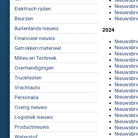
Nieuwsbri
Nieuwsbri
Elektrisch rijden
Nieuwsbri
Nieuwsbri
Beurzen
Buitenlands nieuws
2024
Financieel nieuws
Nieuwsbri
Nieuwsbri
Getrokken materieel
Nieuwsbri
Milieu en Techniek
Nieuwsbri
Nieuwsbri
Overhandigingen
Nieuwsbri
Trucktesten
Nieuwsbri
Nieuwsbrie
Vrachtauto
Nieuwsbrie
Nieuwsbri
Personalia
Nieuwsbri
Overig nieuws
Nieuwsbri
Nieuwsbri
Logistiek nieuws
Nieuwsbri
Productnieuws
Nieuwsbri
Nieuwsbri
Waterstof