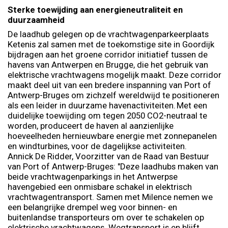
Sterke toewijding aan energieneutraliteit en
duurzaamheid
De laadhub gelegen op de vrachtwagenparkeerplaats
Ketenis zal samen met de toekomstige site in Goordijk
bijdragen aan het groene corridor initiatief tussen de
havens van Antwerpen en Brugge, die het gebruik van
elektrische vrachtwagens mogelijk maakt. Deze corridor
maakt deel uit van een bredere inspanning van Port of
Antwerp-Bruges om zichzelf wereldwijd te positioneren
als een leider in duurzame havenactiviteiten. Met een
duidelijke toewijding om tegen 2050 CO2-neutraal te
worden, produceert de haven al aanzienlijke
hoeveelheden hernieuwbare energie met zonnepanelen
en windturbines, voor de dagelijkse activiteiten.
Annick De Ridder, Voorzitter van de Raad van Bestuur
van Port of Antwerp-Bruges: "Deze laadhubs maken van
beide vrachtwagenparkings in het Antwerpse
havengebied een onmisbare schakel in elektrisch
vrachtwagentransport. Samen met Milence nemen we
een belangrijke drempel weg voor binnen- en
buitenlandse transporteurs om over te schakelen op
elektrische vrachtwagens. Wegtransport is en blijft