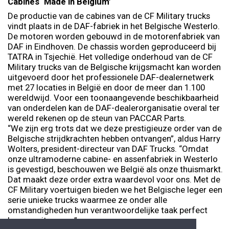
Cabines ‘Made in Belgium’
De productie van de cabines van de CF Military trucks
vindt plaats in de DAF-fabriek in het Belgische Westerlo.
De motoren worden gebouwd in de motorenfabriek van
DAF in Eindhoven. De chassis worden geproduceerd bij
TATRA in Tsjechië. Het volledige onderhoud van de CF
Military trucks van de Belgische krijgsmacht kan worden
uitgevoerd door het professionele DAF-dealernetwerk
met 27 locaties in België en door de meer dan 1.100
wereldwijd. Voor een toonaangevende beschikbaarheid
van onderdelen kan de DAF-dealerorganisatie overal ter
wereld rekenen op de steun van PACCAR Parts.
“We zijn erg trots dat we deze prestigieuze order van de
Belgische strijdkrachten hebben ontvangen”, aldus Harry
Wolters, president-directeur van DAF Trucks. “Omdat
onze ultramoderne cabine- en assenfabriek in Westerlo
is gevestigd, beschouwen we België als onze thuismarkt.
Dat maakt deze order extra waardevol voor ons. Met de
CF Military voertuigen bieden we het Belgische leger een
serie unieke trucks waarmee ze onder alle
omstandigheden hun verantwoordelijke taak perfect
kunnen uitvoeren.”