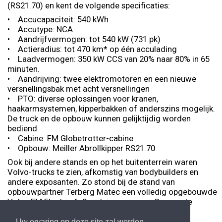
(RS21.70) en kent de volgende specificaties:
• Accucapaciteit: 540 kWh
• Accutype: NCA
• Aandrijfvermogen: tot 540 kW (731 pk)
• Actieradius: tot 470 km* op één acculading
• Laadvermogen: 350 kW CCS van 20% naar 80% in 65
minuten.
• Aandrijving: twee elektromotoren en een nieuwe
versnellingsbak met acht versnellingen
• PTO: diverse oplossingen voor kranen,
haakarmsystemen, kipperbakken of anderszins mogelijk.
De truck en de opbouw kunnen gelijktijdig worden
bediend.
• Cabine: FM Globetrotter-cabine
• Opbouw: Meiller Abrollkipper RS21.70
Ook bij andere stands en op het buitenterrein waren
Volvo-trucks te zien, afkomstig van bodybuilders en
andere exposanten. Zo stond bij de stand van
opbouwpartner Terberg Matec een volledig opgebouwde
Volvo FM Electric 6x2-vuilniswagen van Gemeente
Rotterdam.
Uw ervaring op deze site zal worden