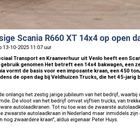
sige Scania R660 XT 14x4 op open da
p 13-10-2025 11:07 uur
ciaal Transport en Kraanverhuur uit Venlo heeft een Scan
in gebruik genomen Het betreft een 14x4 bakwagen, een 
ia vormt de basis voor een imposante kraan, een 450 to
dens de open dag bij Veldhuizen Trucks, die het 45-jarig 
de onlangs het zestig jarige jubileum van het bedrijf, waarbi
de. De vloot van het bedrijf omvat vijftien trucks, van trek
 zware autolaadkranen. Tot nu toe was de zwaarste autolaad
e zwaarste autolaadkraan in Nederland maar inmiddels zijn 
 nog zwaardere kraan", aldus eigenaar Peter Huys.