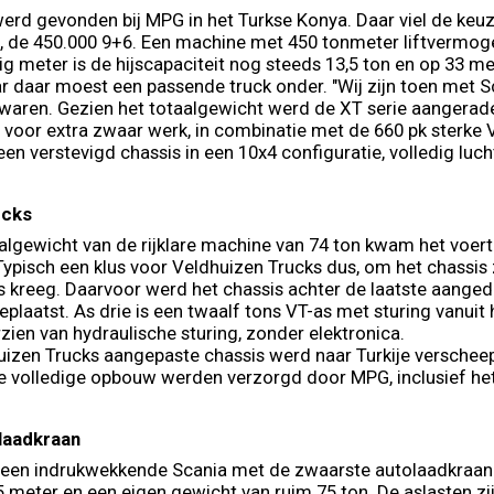
erd gevonden bij MPG in het Turkse Konya. Daar viel de keu
, de 450.000 9+6. Een machine met 450 tonmeter liftvermog
ig meter is de hijscapaciteit nog steeds 13,5 ton en op 33 me
ar daar moest een passende truck onder. "Wij zijn toen met 
waren. Gezien het totaalgewicht werd de XT serie aangerad
 voor extra zwaar werk, in combinatie met de 660 pk sterke V
een verstevigd chassis in een 10x4 configuratie, volledig luc
ucks
algewicht van de rijklare machine van 74 ton kwam het voert
Typisch een klus voor Veldhuizen Trucks dus, om het chassis
is kreeg. Daarvoor werd het chassis achter de laatste aange
plaatst. As drie is een twaalf tons VT-as met sturing vanuit 
zien van hydraulische sturing, zonder elektronica.
izen Trucks aangepaste chassis werd naar Turkije verscheep
e volledige opbouw werden verzorgd door MPG, inclusief het
laadkraan
s een indrukwekkende Scania met de zwaarste autolaadkraan
 meter en een eigen gewicht van ruim 75 ton. De aslasten zijn