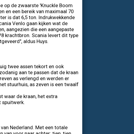
ze op de zwaarste 'Knuckle Boom
en en een bereik van maximaal 70
ter is dat 6,5 ton. Indrukwekkende
Scania Venlo gaan kijken wat de
en, aangezien die een aangepaste
8 krachtbron. Scania levert dit type
htgeveerd", aldus Huys.
uig twee assen tekort en ook
 zodanig aan te passen dat de kraan
dreven as verlengd en werden er
het stuurhuis, as zeven is een twaalf
t waar de kraan, het extra
 spuitwerk.
 van Nederland. Met een totale
 van voor naar achter: tien, tien,