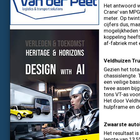
Het antwoord w
Crane' van MPG
meter. Op twint
cijfers dus, ma
mogelijkheden 
koppeling heeft
af-fabriek met 
Veldhuizen Tr
Gezien het tota
chassislengte. 
een veilige bas
twee assen bijge
tons VT-as voor
Het door Veldhu
hulpframe en d
Zwaarste auto
Het resultaat i
lengte van 13,55