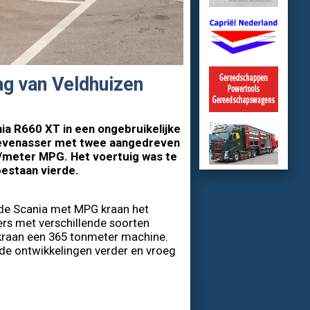
g van Veldhuizen
ia R660 XT in een ongebruikelijke
zevenasser met twee aangedreven
n/meter MPG. Het voertuig was te
bestaan vierde.
j de Scania met MPG kraan het
kers met verschillende soorten
kraan een 365 tonmeter machine.
de ontwikkelingen verder en vroeg