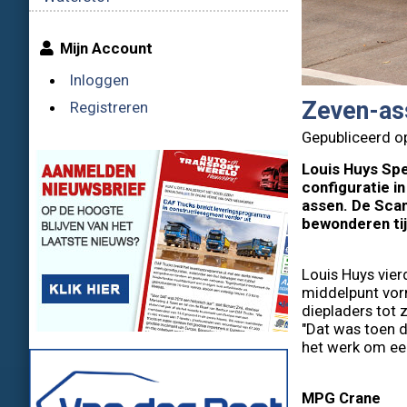
Mijn Account
Inloggen
Zeven-as
Registreren
Gepubliceerd o
Louis Huys Spe
configuratie 
assen. De Scan
bewonderen tij
Louis Huys vier
middelpunt vorm
diepladers tot
"Dat was toen d
het werk om een
MPG Crane