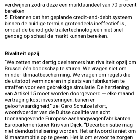
verdwijnen zodra deze een marktaandeel van 70 procent
bereiken.
5. Erkennen dat het geplande credit-and-debit systeem
binnen de huidige termijn grotendeels ineffectief is ,
omdat de benodigde trailertechnologieën niet snel
genoeg op schaal de markt kunnen bereiken.
Rivaliteit opzij
“We zetten met dertig deelnemers hun rivaliteit opzij om
Brussel één boodschap te sturen. We vragen niet om
minder klimaatbescherming. We vragen om regels die
de uitstoot verminderen in plaats van fabrikanten te
straffen voor een gebrekkige simulatie. De herziening
van Artikel 15 moet worden doorgevoerd — elke maand
vertraging kost investeringen, banen en
geloofwaardigheid," zei Gero Schulze Isfort,
woordvoerder van de Duitse coalitie van acht
toonaangevende Europese aanhangwagenfabrikanten.
Europarlementariër Kris van Dijck: “Decarbonisatie mag
niet deïndustrialisering worden. Het antwoord is niet om
klimaatambitie op te geven. Het is om ervoor te zorgen