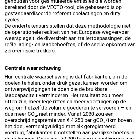
gehouden voor gesimuleerde emissies die worden
berekend door de VECTO-tool, die gebaseerd is op
gestandaardiseerde referentiebelastingen en duty
cycles.
De ondertekenaars stellen dat deze methodologie niet
de operationele realiteit van het Europese wegvervoer
weerspiegelt: de diversiteit aan trailertoepassingen, de
reële lading- en laadbehoeften, of de snelle opkomst van
zero-emissie trekkers.
Centrale waarschuwing
Hun centrale waarschuwing is dat fabrikanten, om de
doelen te halen, onder druk gezet kunnen worden om
ontwerpwijzigingen te doen die de bruikbare
laadcapaciteit verminderen. Het resultaat zou meer
ritten zijn, meer lege ritten en meer voertuigen op de
weg om hetzelfde volume goederen te vervoeren — en
dus meer CO₂, niet minder. Vanaf 2030 zou een
overschrijdingspremie van € 4.250 per gCO₂/tkm boven
het doel, vermenigvuldigd met elk geregistreerd
voertuig, fabrikanten blootstellen aan jaarlijkse boetes in
de miljoenen. Ongeveer 70.000 banen in heel Europa zijn