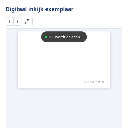
Digitaal inkijk exemplaar
⟨
⟩
PDF wordt geladen…
Pagina
1
van
--